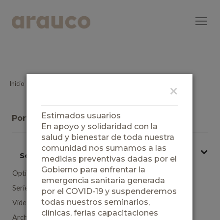
Inicio
Ayuda para tus proyectos
Capacitaciones y Eventos
×
Estimados usuarios
Portada Arauco Soluciones
En apoyo y solidaridad con la
salud y bienestar de toda nuestra
comunidad nos sumamos a las
Soluciones
medidas preventivas dadas por el
Gobierno para enfrentar la
Optimizador de corte
emergencia sanitaria generada
Serie cómo hacer
por el COVID-19 y suspenderemos
todas nuestros seminarios,
Videos cómo hacer
clínicas, ferias capacitaciones
Archivos BIM