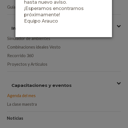
hasta nuevo aviso.
Guías de Ingeniería
¡Esperamos encontrarnos
próximamente!
Equipo Arauco
Inspiración
Simulador de ambientes
Combinaciones ideales Vesto
Recorrido 360
Proyectos y Artículos
Capacitaciones y eventos
Agenda del mes
La clase maestra
Noticias