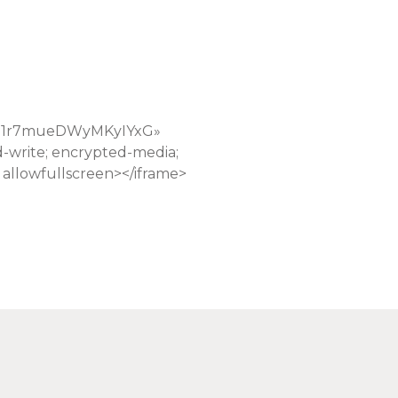
?si=1r7mueDWyMKyIYxG»
d-write; encrypted-media;
» allowfullscreen></iframe>