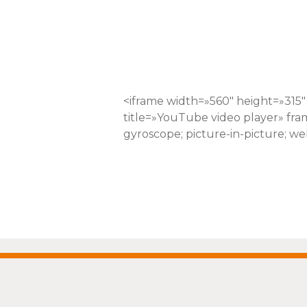
<iframe width=»560″ height=»3
title=»YouTube video player» fra
gyroscope; picture-in-picture; we