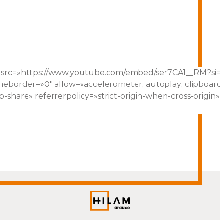
15″ src=»https://www.youtube.com/embed/ser7CA1__RM
meborder=»0″ allow=»accelerometer; autoplay; clipboar
b-share» referrerpolicy=»strict-origin-when-cross-origin